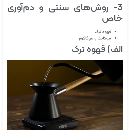
3- روش‌های سنتی و دم‌آوری
خاص
قهوه ترک
موکاپت و موکاکرم
الف) قهوه ترک