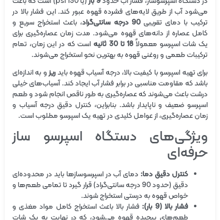
در دستگاه اسپرسوساز، فشار آب حدود
9 بار
(یا 130 psi) است که باعث
می‌شود آب از طریق لایه‌های فشرده قهوه عبور کند. این فشار بالا در
ترکیب با دمای تقریبی
90 درجه سانتی‌گراد
، باعث استخراج سریع و
کامل عصاره از دانه‌های قهوه می‌شود. مدت زمان عصاره‌گیری برای
یک شات اسپرسو معمولاً
18 تا 30 ثانیه
است که در این زمان، تمام
ترکیبات طعمی و روغنی قهوه به بهترین نحو استخراج می‌شوند.
برای تهیه اسپرسو با کیفیت بالا، درجه آسیاب قهوه باید
ریز
و به اندازه‌ای
باشد که مقاومت مناسبی در برابر فشار آب ایجاد کند. آسیاب‌های خیلی
درشت باعث می‌شوند که عصاره‌گیری به طور ناقص انجام شود و طعم
اسپرسو ضعیف و ناپایدار باشد. بنابراین، کنترل دقیق درجه آسیاب و
زمان عصاره‌گیری، از عوامل کلیدی در تهیه یک اسپرسو مطلوب است.
ویژگی‌های دستگاه اسپرسو ساز
حرفه‌ای
کنترل دقیق دما:
دمای آب در اسپرسوسازها باید در محدوده‌ای
دقیق (حدود 90 درجه سانتی‌گراد) قرار گیرد تا تمامی طعم‌ها و
خواص قهوه به درستی استخراج شوند.
فشار بالا (9 بار):
فشار بالا باعث استخراج کامل مواد مغذی و
طعم‌های پیچیده قهوه می‌شود، که در نهایت به یک شات