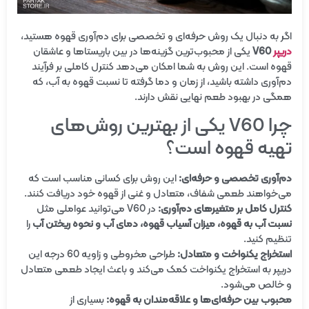
اگر به دنبال یک روش حرفه‌ای و تخصصی برای دم‌آوری قهوه هستید،
دریپر
V60
یکی از محبوب‌ترین گزینه‌ها در بین باریستاها و عاشقان
قهوه است. این روش به شما امکان می‌دهد کنترل کاملی بر فرآیند
دم‌آوری داشته باشید، از زمان و دما گرفته تا نسبت قهوه به آب، که
همگی در بهبود طعم نهایی نقش دارند.
چرا V60 یکی از بهترین روش‌های
تهیه قهوه است؟
دم‌آوری تخصصی و حرفه‌ای:
این روش برای کسانی مناسب است که
می‌خواهند طعمی شفاف، متعادل و غنی از قهوه خود دریافت کنند.
کنترل کامل بر متغیرهای دم‌آوری:
در V60 می‌توانید عواملی مثل
نسبت آب به قهوه، میزان آسیاب قهوه، دمای آب و نحوه ریختن آب
را
تنظیم کنید.
استخراج یکنواخت و متعادل:
طراحی مخروطی و زاویه 60 درجه این
دریپر به استخراج یکنواخت کمک می‌کند و باعث ایجاد طعمی متعادل
و خالص می‌شود.
محبوب بین حرفه‌ای‌ها و علاقه‌مندان به قهوه:
بسیاری از