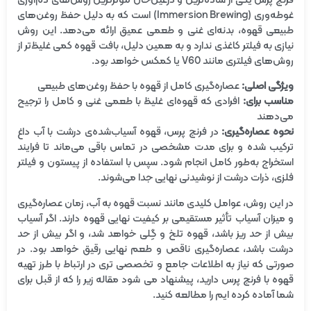
فرنچ پرس یکی از ساده‌ترین و درعین‌حال مؤثرترین روش‌های دم‌آوری
غوطه‌وری (Immersion Brewing) است که به دلیل حفظ روغن‌های
طبیعی قهوه، بدنه‌ای غنی و طعمی عمیق ارائه می‌دهد. این روش
نیازی به فیلتر کاغذی ندارد و به همین دلیل، بافت قهوه کمی غلیظ‌تر از
روش‌های فیلتری مانند V60 یا کمکس خواهد بود.
ویژگی اصلی:
عصاره‌گیری کامل از قهوه با حفظ روغن‌های طبیعی
مناسب برای:
افرادی که قهوه‌ای غلیظ با طعمی غنی و کامل را ترجیح
می‌دهند
نحوه عصاره‌گیری:
در فرنچ پرس، قهوه آسیاب‌شده‌ی درشت با آب داغ
ترکیب شده و برای مدت مشخصی در تماس باقی می‌ماند تا فرایند
استخراج به‌طور کامل انجام شود. سپس با استفاده از پیستون و فیلتر
فلزی، ذرات درشت از نوشیدنی نهایی جدا می‌شوند.
در این روش، عوامل کلیدی مانند نسبت قهوه به آب، زمان عصاره‌گیری
و میزان آسیاب تأثیر مستقیمی بر کیفیت نهایی قهوه دارند. اگر آسیاب
بیش از حد ریز باشد، قهوه تلخ و گِلی خواهد شد، و اگر بیش از حد
درشت باشد، عصاره‌گیری ناقص و طعم نهایی رقیق خواهد بود. در
صورتی که نیاز به اطلاعات جامع و تخصصی تری در ارتباط با طرز تهیه
قهوه با فرنچ پرس دارید، پیشنهاد می شود مقاله زیر را که از قبل برای
شما آماده کرده ایم را مطالعه کنید.