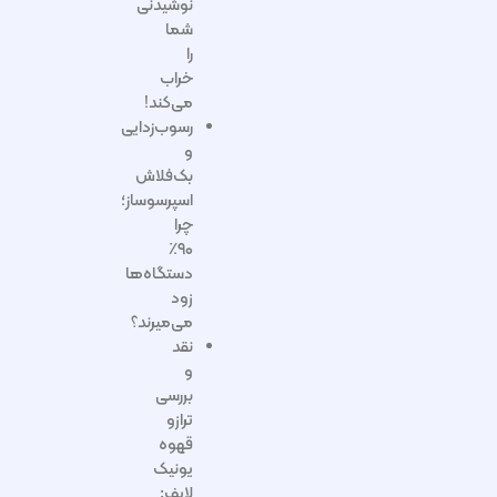
نوشیدنی
شما
را
خراب
می‌کند!
رسوب‌زدایی
و
بک‌فلاش
اسپرسوساز؛
چرا
۹۰٪
دستگاه‌ها
زود
می‌میرند؟
نقد
و
بررسی
ترازو
قهوه
یونیک
لایف: