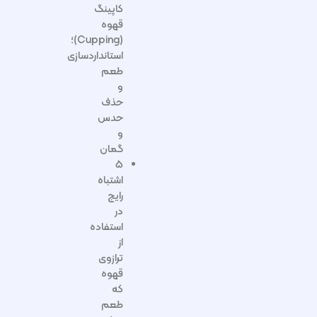
کاپینگ
قهوه
(Cupping)؛
استانداردسازی
طعم
و
حذف
حدس
و
گمان
۵
اشتباه
رایج
در
استفاده
از
ترازوی
قهوه
که
طعم