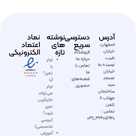
آدرس
دسترسی
نوشته
نماد
سریع
های
اعتماد
اصفهان،
تازه
الکترونیکی
خیابان
فروشگاه
طیب،
درباره ما
لولر
نرسیده به
تماس با
یا
خیابان
ما
تمپر؟
مسجد
شعبه‌های
آیا
سید
حضوری
لولر
ساختمان
می‌تواند
مهتاب ۸
جایگزین
تلفن
تمپر
تماس :
شود؟
۳۲۲۰۵۹۲۰_۰۳۱
(بررسی
تخصصی)
آموزش