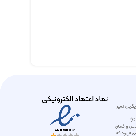
نماد اعتماد الکترونیکی
ایگزین تمپر
آموزش کاپینگ قهوه (Cupping)؛
دس و گمان
ازوی قهوه که