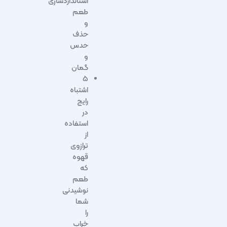
استانداردسازی
طعم
و
حذف
حدس
و
گمان
۵
اشتباه
رایج
در
استفاده
از
ترازوی
قهوه
که
طعم
نوشیدنی
شما
را
خراب