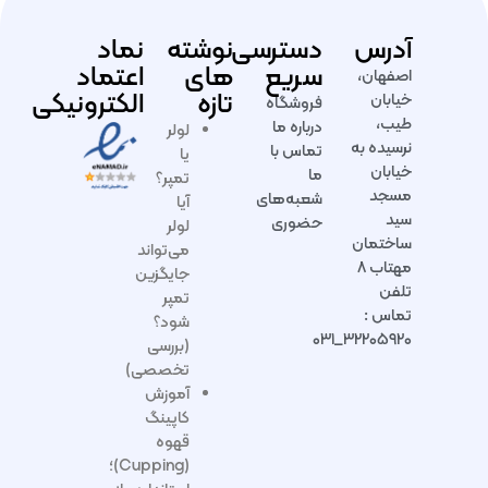
آدرس
دسترسی
نوشته
نماد
سریع
های
اعتماد
اصفهان،
تازه
الکترونیکی
خیابان
فروشگاه
طیب،
درباره ما
لولر
نرسیده به
تماس با
یا
خیابان
ما
تمپر؟
مسجد
شعبه‌های
آیا
سید
حضوری
لولر
ساختمان
می‌تواند
مهتاب ۸
جایگزین
تلفن
تمپر
تماس :
شود؟
۳۲۲۰۵۹۲۰_۰۳۱
(بررسی
تخصصی)
آموزش
کاپینگ
قهوه
(Cupping)؛