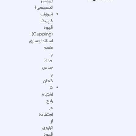
(بررسی
تخصصی)
آموزش
کاپینگ
قهوه
(Cupping)؛
استانداردسازی
طعم
و
حذف
حدس
و
گمان
۵
اشتباه
رایج
در
استفاده
از
ترازوی
قهوه