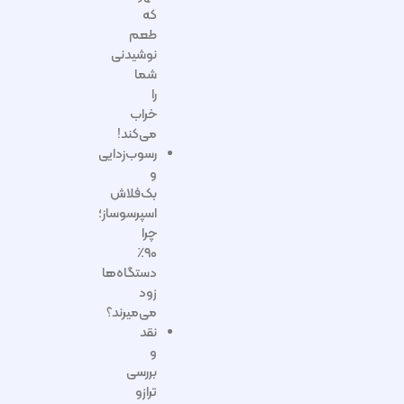
که
طعم
نوشیدنی
شما
را
خراب
می‌کند!
رسوب‌زدایی
و
بک‌فلاش
اسپرسوساز؛
چرا
۹۰٪
دستگاه‌ها
زود
می‌میرند؟
نقد
و
بررسی
ترازو