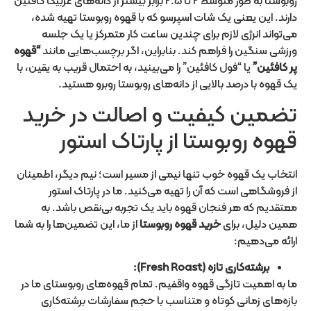
روبوستا به طور متوسط ۲ تا ۲.۵ برابر بیشتر از دانه‌های عربیکا کافئین
دارند. این یعنی یک شات اسپرسو که با قهوه روبوستا تهیه شده،
می‌تواند انرژی لازم برای چندین ساعت کار متمرکز یا یک جلسه
ورزشی سنگین را فراهم کند. بنابراین، اگر برچسب‌هایی مانند
“
قهوه
پر کافئین
”
یا “فول کافئین” را می‌بینید، به احتمال قریب به یقین، با
یک قهوه با درصد بالایی از دانه‌های روبوستا روبرو هستید.
تضمین کیفیت و اصالت در خرید
قهوه روبوستا از پارتاک استور
انتخاب یک قهوه خوب تنها نیمی از مسیر است؛ نیم دیگر، اطمینان
از فروشگاهی است که آن را تهیه می‌کنید. ما در پارتاک استور
معتقدیم که هر فنجان قهوه باید یک تجربه بی‌نقص باشد. به
همین دلیل، برای
خرید قهوه روبوستا
از ما، این تضمین‌ها را به شما
ارائه می‌دهیم:
برشته‌کاری تازه (
Fresh Roast
):
ما به اهمیت تازگی قهوه واقفیم. تمام قهوه‌های روبوستای ما در
بازه‌های زمانی کوتاه و متناسب با حجم سفارشات برشته‌کاری