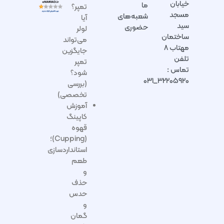
خیابان
ما
تمپر؟
مسجد
شعبه‌های
آیا
سید
حضوری
لولر
ساختمان
می‌تواند
مهتاب ۸
جایگزین
تلفن
تمپر
تماس :
شود؟
۳۲۲۰۵۹۲۰_۰۳۱
(بررسی
تخصصی)
آموزش
کاپینگ
قهوه
(Cupping)؛
استانداردسازی
طعم
و
حذف
حدس
و
گمان