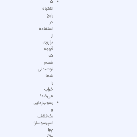
۵
اشتباه
رایج
در
استفاده
از
ترازوی
قهوه
که
طعم
نوشیدنی
شما
را
خراب
می‌کند!
رسوب‌زدایی
و
بک‌فلاش
اسپرسوساز؛
چرا
۹۰٪