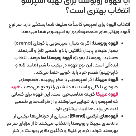
آیا قهوه روبوستا برای تهیه اسپرسو
انتخاب بهتری است؟
انتخاب قهوه برای اسپرسو کاملاً به سلیقه شما بستگی دارد. هر نوع
قهوه ویژگی‌های منحصربه‌فردی به اسپرسوی شما می‌دهد:
قهوه روبوستا:
اگر به دنبال اسپرسویی با کرمای (crema)
بسیار غلیظ و پایدار، کافئین بالا و طعمی تلخ و قدرتمند
هستید، روبوستا، به‌ویژه
قهوه روبوستا ۱۰۰ درصد
، انتخاب
ایده‌آلی است. این نوع قهوه در ترکیب با شیر (مانند لاته و
کاپوچینو) طعم خود را به خوبی حفظ می‌کند.
قهوه عربیکا:
اگر اسپرسویی با عطر پیچیده، طعم‌های
میوه‌ای یا گلی و اسیدیته دلنشین را ترجیح می‌دهید،
خرید
قهوه عربیکا
گزینه مناسب‌تری است. این قهوه برای کسانی
که اسپرسو را به تنهایی می‌نوشند و از ظرافت‌های طعمی
لذت می‌برند، جذابیت بیشتری دارد.
قهوه‌های ترکیبی (
Blend
):
بسیاری از حرفه‌ای‌ها ترکیبی از
دانه‌های عربیکا و روبوستا را انتخاب می‌کنند تا از مزایای هر دو
بهره‌مند شوند: کرمای غلیظ و کافئین بالای روبوستا در کنار