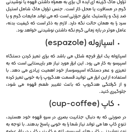
تراول ماگ گزینه ای ایده آل برای به همراه داشتن قهوه یا نوشیدنی
گرم در مسافرت یا محل کار است. جنس تراول ماگ شامل استیل
ضد زنگ و پلاستیک عایق حرارتی است که می تواند مایعات گرم و یا
سرد را به همان حالت نگه دارد. لازم به ذکر است که کیفیت بدنه،
عامل موثر در بازه زمانی گرم نگه داشتن نوشیدنی خواهد بود.
اسپازوله (espazole)
اسپازوله یک ابزار فرچه شکل می باشد که برای تمیز کردن دستگاه
اسپرسو به کار می رود. این ابزار مورد نیاز هر باریستایی است که به
تمیزی و عمر دستگاه اسپرسوساز خود اهمیت زیادی می دهد. با
استفاده از این ابزار می توانید قسمت هدگروپ را به خوبی تمیز کرده
و از گرفتگی هدگروپ که باعث تغییر طعم قهوه می شود،
جلوگیری کنید.
کاپ (cup-coffee)
در صورتی که به دنبال جذابیت بصری در سرو قهوه خود هستید،
تنوع کاپ ها می تواند نیاز شما را به خوبی پاسخ بدهند. با توجه به
نوع نوشیدنی، کاپ های اسپرسو، لته و کاپینپ کاپ در بازار عرضه