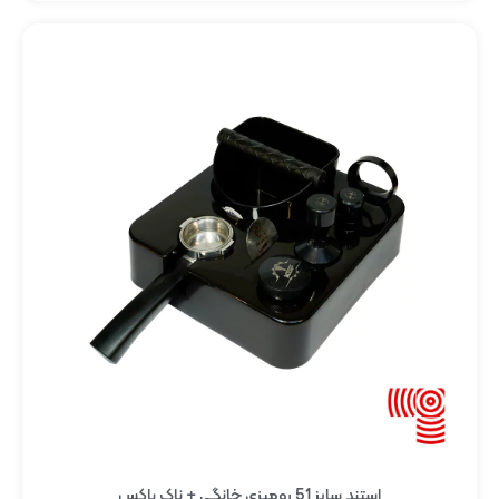
استند سایز 51 رومیزی خانگی + ناک باکس