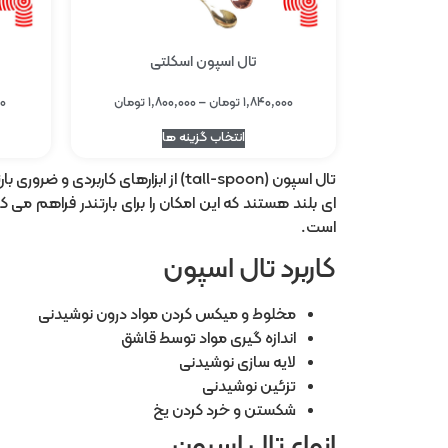
تال اسپون اسکلتی
۱,۸۴۰,۰۰۰
تومان
–
۱,۸۰۰,۰۰۰
تومان
۰۰
انتخاب گزینه ها
تال اسپون (tall-spoon) از ابزارها
ای بلند هستند که این امکان را برای بارتندر فراهم می ک
است.
کاربرد تال اسپون
مخلوط و میکس کردن مواد درون نوشیدنی
اندازه گیری مواد توسط قاشق
لایه سازی نوشیدنی
تزئین نوشیدنی
شکستن و خرد کردن یخ
انواع تال اسپون