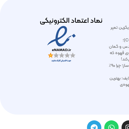
نماد اعتماد الکترونیکی
ایگزین تمپر
آموزش کاپینگ قهوه (Cupping)؛
دس و گمان
ازوی قهوه که
کند!
رسوب‌زدایی و بک‌فلاش اسپرسوساز؛ چرا ۹۰٪
ایف: بهترین
وه‌ی