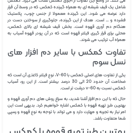
می کنند. در واقع این تفاوت از اجزای کمکس نشات می گیرد. کمکس
شامل یک قیف شیشه ای به همراه گیرنده کمکس که در وسط آن قرار
دارد عرضه می شود. این گیرنده معمولا از جنس چوب، پلاستیک
فشرده و … است. هدف از این گیرنده، جلوگیری از سوختن دست در
هنگام دم آوری قهوه است. بخش قیف شیشه ای بالای کمکس،
محلی برای قرار گیری فیلتر قهوه است که در آن پودر قهوه آسیاب به
همراه آب ترکیب می شوند.
تفاوت کمکس با سایر دم افزار های
نسل سوم
یکی از تفاوت های اصلی کمکس با V-60، نوع فیلتر کاغذی آن است که
ضخامت آن حدود 20 الی 30 درصد بیشتر است. از این رو، آسیاب
کمکس نسبت به v-60 درشت تر است.
حال که با این دم افزار آشنا شدید، به سراغ روش های دم آوری قهوه و
بهترین طرز تهیه قهوه با کمکس اشاره خواهیم کرد. بدیهی است این
امر نیاز به تجربه و مهارت دارد و می تواند با توجه به نوع قهوه و رسپی
شما متفاوت باشد.
بهترین طرز تهیه قهوه با کمکس