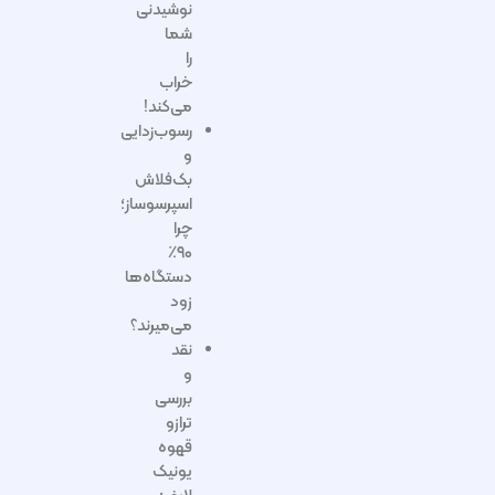
نوشیدنی
شما
را
خراب
می‌کند!
رسوب‌زدایی
و
بک‌فلاش
اسپرسوساز؛
چرا
۹۰٪
دستگاه‌ها
زود
می‌میرند؟
نقد
و
بررسی
ترازو
قهوه
یونیک