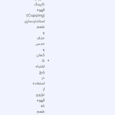
کاپینگ
قهوه
(Cupping)؛
استانداردسازی
طعم
و
حذف
حدس
و
گمان
۵
اشتباه
رایج
در
استفاده
از
ترازوی
قهوه
که
طعم