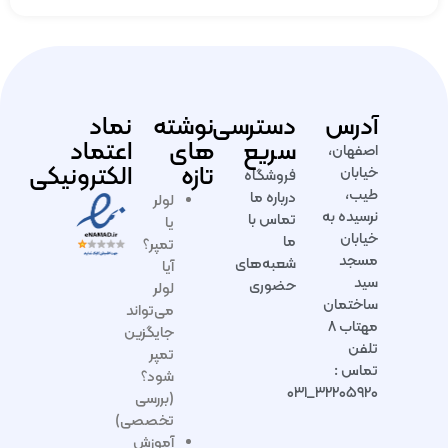
آدرس
دسترسی
نوشته
نماد
سریع
های
اعتماد
اصفهان،
تازه
الکترونیکی
خیابان
فروشگاه
طیب،
درباره ما
لولر
نرسیده به
تماس با
یا
خیابان
ما
تمپر؟
مسجد
شعبه‌های
آیا
سید
حضوری
لولر
ساختمان
می‌تواند
مهتاب ۸
جایگزین
تلفن
تمپر
تماس :
شود؟
۳۲۲۰۵۹۲۰_۰۳۱
(بررسی
تخصصی)
آموزش