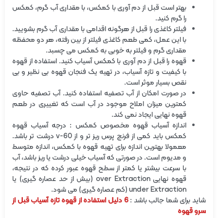
بهتر است قبل از دم آوری با کمکس، با مقداری آب گرم، کمکس
را گرم کنید.
فیلتر کاغذی را قبل از هرگونه اقدامی با مقداری آب گرم بشویید.
با این عمل، کمی طعم کاغذی فیلتر از بین رفته، هر دو محفظه
مقداری گرم و فیلتر به خوبی به کمکس می چسبد.
قهوه را قبل از دم آوری با کمکس آسیاب کنید. استفاده از قهوه
با کیفیت و تازه آسیاب، در تهیه یک فنجان قهوه بی نظیر و بی
نقص بسیار موثر است.
در صورت امکان از آب تصفیه استفاده کنید. آب تصفیه حاوی
کمترین میزان املاح موجود در آب است که تغییری در طعم
قهوه نهایی ایجاد نمی کند.
اندازه آسیاب قهوه مخصوص کمکس : درجه آسیاب قهوه
کمکس باید کمی از فرنچ پرس ریز تر و از v-60 درشت تر باشد.
معمولا بهترین اندازه برای تهیه قهوه با کمکس، اندازه متوسط
و مدیوم است. در صورتی که آسیاب خیلی درشت یا ریز باشد، آب
با سرعت بیشتر یا کمتر از سطح قهوه عبور کرده که در نتیجه،
قهوه نهایی over Extraction (بیش از حد عصاره گیری) یا
under Extraction (کم عصاره گیری) می شود.
شاید برای شما جالب باشد :
6 دلیل استفاده از قهوه تازه آسیاب قبل از
سرو قهوه