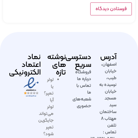
آدرس
دسترسی
نوشته
نماد
سریع
های
اعتماد
اصفهان،
تازه
الکترونیکی
خیابان
فروشگاه
طیب،
درباره ما
لولر
نرسیده به
تماس با
یا
خیابان
ما
تمپر؟
مسجد
شعبه‌های
آیا
سید
حضوری
لولر
ساختمان
می‌تواند
مهتاب ۸
جایگزین
تلفن
تمپر
تماس :
شود؟