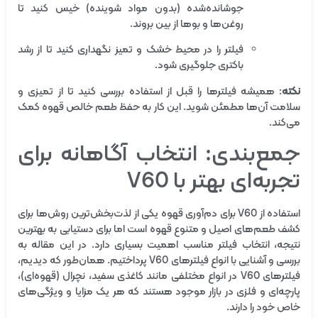
جوشانده‌شده (بدون مواد شوینده) خیس کنید تا
روغن‌ها و بوها از بین بروند.
فیلتر را در محیط خشک و تمیز نگهداری کنید تا از رشد
باکتری جلوگیری شود.
نکته
: همیشه فیلترها را قبل از استفاده بررسی کنید تا از تمیزی و
سلامت آن‌ها مطمئن شوید. این کار به حفظ طعم خالص قهوه کمک
می‌کند.
جمع‌بندی: انتخاب آگاهانه برای
تجربه‌ای بهتر با V60
استفاده از V60 برای دم‌آوری قهوه یکی از لذت‌بخش‌ترین روش‌ها برای
کشف طعم‌های اصیل و متنوع قهوه است اما برای دستیابی به بهترین
نتیجه، انتخاب فیلتر مناسب اهمیت بسیاری دارد. در این مقاله به
بررسی و آشنایی با انواع فیلترهای V60 پرداختیم. همان‌طور که دیدیم،
فیلترهای V60 در انواع مختلفی مانند کاغذی سفید، نچرال (قهوه‌ای)،
پارچه‌ای و فلزی در بازار موجود هستند که هر یک مزایا و ویژگی‌های
خاص خود را دارند.