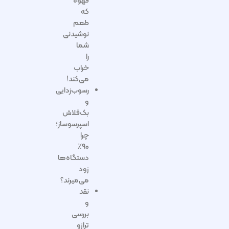
قهوه
که
طعم
نوشیدنی
شما
را
خراب
می‌کند!
رسوب‌زدایی
و
بک‌فلاش
اسپرسوساز؛
چرا
۹۰٪
دستگاه‌ها
زود
می‌میرند؟
نقد
و
بررسی
ترازو