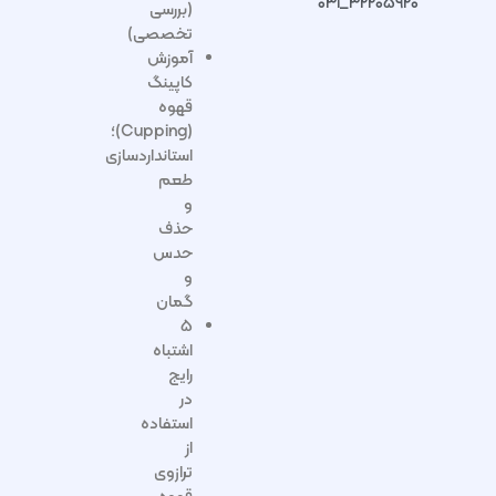
۳۲۲۰۵۹۲۰_۰۳۱
(بررسی
تخصصی)
آموزش
کاپینگ
قهوه
(Cupping)؛
استانداردسازی
طعم
و
حذف
حدس
و
گمان
۵
اشتباه
رایج
در
استفاده
از
ترازوی