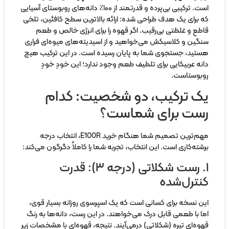
است. ترکیبی بی‌پرده و قدرتمند از ۱۰۰٪ دانه‌های روبوستای آسیایی
 برای یک هدف طراحی شده: ارائه بالاترین سطح کافئین، تلخی
طع و غلظتی بی‌رقیب. اگر قهوه را برای انرژی خالص و طعم
گین و کلاسیکش می‌خواهید و از اسیدیته‌های میوه‌ای فراری
تید، جستجوی شما به پایان رسیده است. در این ترکیب هیچ
نه عربیکایی برای تلطیف طعم وجود ندارد؛ این خودِ خودِ
بوستاست.
ک ترکیب، دو شخصیت: کدام
ست برای شماست؟
مهم‌ترین تصمیم شما هنگام خرید E100R، انتخاب درجه
شته‌کاری است. این انتخاب، تجربه شما را کاملاً دگرگون می‌کند:
۱. رست شکلاتی (درجه ۳): قدرت
نترل‌شده
ن نسخه برای کسانی است که یک اسپرسوی روزانه بسیار قوی،
ا با طعمی قابل درک می‌خواهند. در این رست، دانه‌ها به رنگ
وه‌ای تیره (شکلاتی) درمی‌آیند. نتیجه، قهوه‌ای با مشخصات زیر