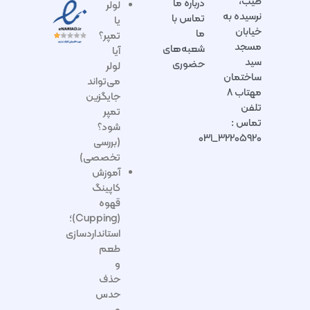
طیب،
درباره ما
لولر
نرسیده به
تماس با
یا
خیابان
ما
تمپر؟
مسجد
شعبه‌های
آیا
سید
حضوری
لولر
ساختمان
می‌تواند
مهتاب ۸
جایگزین
تلفن
تمپر
تماس :
شود؟
۳۲۲۰۵۹۲۰_۰۳۱
(بررسی
تخصصی)
آموزش
کاپینگ
قهوه
(Cupping)؛
استانداردسازی
طعم
و
حذف
حدس