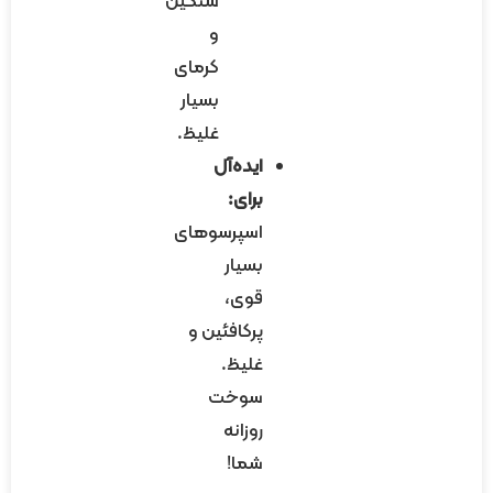
سنگین
و
کرمای
بسیار
غلیظ.
ایده‌آل
برای:
اسپرسوهای
بسیار
قوی،
پرکافئین و
غلیظ.
سوخت
روزانه
شما!