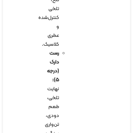
تلخ،
تلخی
کنترل‌شده
و
عطری
کلاسیک.
رست
دارک
(درجه
۵):
نهایت
تلخی،
طعم
دودی،
تن‌واری