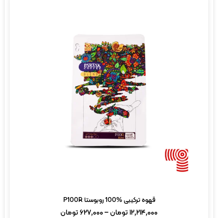
قهوه ترکیبی %100 روبوستا P100R
۱۲,۲۱۴,۰۰۰
تومان
–
۶۲۷,۰۰۰
تومان