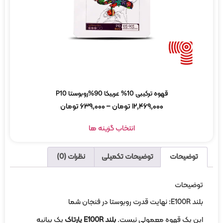
قهوه ترکیبی 10% عربیکا 90%روبوستا P10
۱۲,۴۶۹,۰۰۰
تومان
–
۶۳۹,۰۰۰
تومان
انتخاب گزینه ها
توضیحات
توضیحات تکمیلی
نظرات (0)
ضیحات
قدرت روبوستا در فنجان شما
ن یک قهوه معمولی نیست.
بلند E100R پارتاک
یک بیانیه