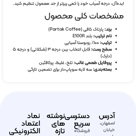
ده‌آل، درجه آسیاب خود را کمی ریزتر از حد معمول تنظیم کنید.
شخصات کلی محصول
برند:
پارتاک کافی (Partak Coffee)
نام ترکیب:
بلند E100R
ترکیب:
۱۰۰٪ روبوستا آسیایی
سطح رست:
قابل انتخاب بین درجه ۳ (شکلاتی) و درجه ۵
(دارک)
پروفایل طعمی غالب:
تلخ، غلیظ، پرکافئین
بسته‌بندی:
سه لایه سوپاپ‌دار برای تضمین تازگی
آدرس
دسترسی
نوشته
نماد
سریع
های
اعتماد
اصفهان،
تازه
الکترونیکی
خیابان
فروشگاه