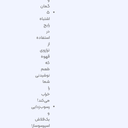
و
گمان
۵
اشتباه
رایج
در
استفاده
از
ترازوی
قهوه
که
طعم
نوشیدنی
شما
را
خراب
می‌کند!
رسوب‌زدایی
و
بک‌فلاش
اسپرسوساز؛