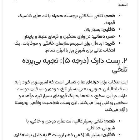
ت:
طعم:
تلخی شکلاتی برجسته همراه با نت‌های کلاسیک
قهوه.
کافئین:
بسیار بالا.
حس دهانی:
تن‌واری سنگین و کرمای غلیظ و پایدار.
کاربرد:
ایده‌آل برای اسپرسوسازهای خانگی و موکاپات. یک
انتخاب عالی برای شروع روز با انرژی تمام.
۲. رست دارک (درجه ۵): تجربه بی‌پرده
لخی
ن انتخاب برای حرفه‌ای‌ها و کسانی است که اسپرسوی خود را به
ک ایتالیایی جنوبی، یعنی بسیار تلخ، دودی و سنگین دوست
رند. در این سطح، دانه‌ها به رنگ قهوه‌ای بسیار تیره درآمده و
حی روغنی پیدا می‌کنند. این رست، شخصیت واقعی روبوستا
آزاد می‌کند:
طعم:
تلخی بسیار غالب، نت‌های دودی و خاکی، با
شیرینی حداقلی.
کافئین:
بسیار بالا (کمی کمتر از رست ۳ به دلیل برشته‌کاری