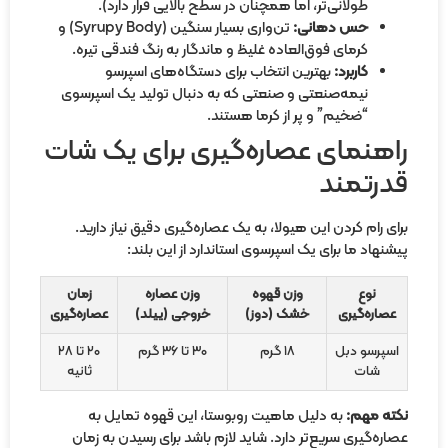
طولانی‌تر، اما همچنان در سطح بالایی قرار دارد).
حس دهانی:
تن‌واری بسیار سنگین (Syrupy Body) و
کرمای فوق‌العاده غلیظ و ماندگار به رنگ فندقی تیره.
کاربرد:
بهترین انتخاب برای دستگاه‌های اسپرسو
نیمه‌صنعتی و صنعتی که به دنبال تولید یک اسپرسوی
“ضخیم” و پر از کرما هستند.
اهنمای عصاره‌گیری برای یک شات
درتمند
ای رام کردن این هیولا، به یک عصاره‌گیری دقیق نیاز دارید.
شنهاد ما برای یک اسپرسوی استاندارد از این بلند:
نوع
وزن قهوه
وزن عصاره
زمان
عصاره‌گیری
خشک (دوز)
خروجی (ییلد)
عصاره‌گیری
سپرسو دبل
۱۸ گرم
۳۰ تا ۳۶ گرم
۲۰ تا ۲۸
شات
ثانیه
ته مهم:
به دلیل ماهیت روبوستا، این قهوه تمایل به
اره‌گیری سریع‌تر دارد. شاید لازم باشد برای رسیدن به زمان