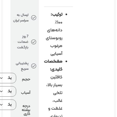
ترکیب:
ارسال به
سراسر ایران
۱۰۰٪
دانه‌های
7 روز
روبوستای
ضمانت
مرغوب
بازگشت
آسیایی
مشخصات
پشتیبانی
کلیدی:
سریع
کافئین
حجم
بسیار بالا،
تلخی
آسیاب
غالب،
درجه
غلظت و
برشته
کاری
تن‌واری