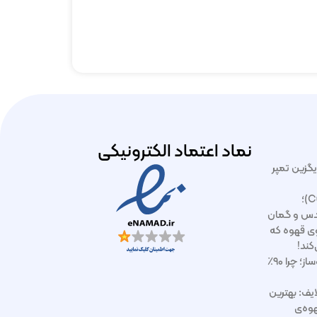
نماد اعتماد الکترونیکی
ایگزین تمپر
آموزش کاپینگ قهوه (Cupping)؛
دس و گمان
ازوی قهوه که
کند!
رسوب‌زدایی و بک‌فلاش اسپرسوساز؛ چرا ۹۰٪
ایف: بهترین
وه‌ی