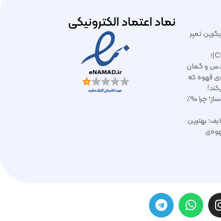
نماد اعتماد الکترونیکی
ایگزین تمپر
آموزش کاپینگ قهوه (Cupping)؛
دس و گمان
ازوی قهوه که
کند!
رسوب‌زدایی و بک‌فلاش اسپرسوساز؛ چرا ۹۰٪
ایف: بهترین
وه‌ی