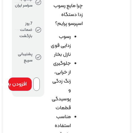
چرا مایع رسوب
سراسر ایران
زدا دستگاه
اسپرسو پرایم؟
7 روز
ضمانت
رسوب
بازگشت
زدایی قوی
نازل بخار
پشتیبانی
سریع
جلوگیری
4 در انبار
از خرابی،
زنگ زدگی
افزودن به سبد خرید
و
پوسیدگی
قطعات
مناسب
استفاده