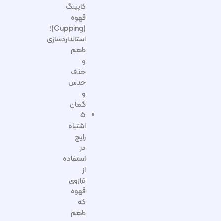
کاپینگ
قهوه
(Cupping)؛
استانداردسازی
طعم
و
حذف
حدس
و
گمان
۵
اشتباه
رایج
در
استفاده
از
ترازوی
قهوه
که
طعم