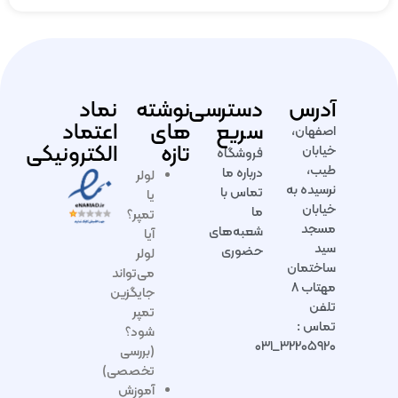
آدرس
دسترسی
نوشته
نماد
سریع
های
اعتماد
اصفهان،
تازه
الکترونیکی
خیابان
فروشگاه
طیب،
درباره ما
لولر
نرسیده به
تماس با
یا
خیابان
ما
تمپر؟
مسجد
شعبه‌های
آیا
سید
حضوری
لولر
ساختمان
می‌تواند
مهتاب ۸
جایگزین
تلفن
تمپر
تماس :
شود؟
۳۲۲۰۵۹۲۰_۰۳۱
(بررسی
تخصصی)
آموزش