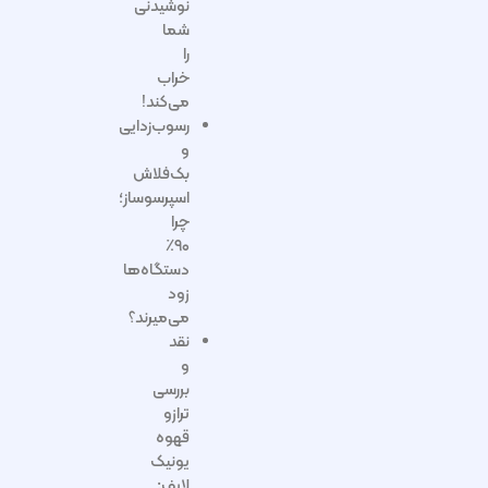
نوشیدنی
شما
را
خراب
می‌کند!
رسوب‌زدایی
و
بک‌فلاش
اسپرسوساز؛
چرا
۹۰٪
دستگاه‌ها
زود
می‌میرند؟
نقد
و
بررسی
ترازو
قهوه
یونیک
لایف: