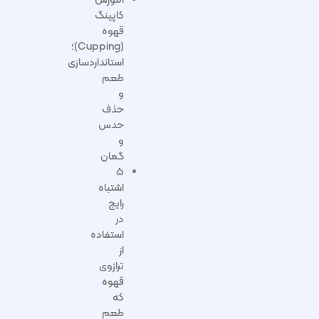
آموزش
کاپینگ
قهوه
(Cupping)؛
استانداردسازی
طعم
و
حذف
حدس
و
گمان
۵
اشتباه
رایج
در
استفاده
از
ترازوی
قهوه
که
طعم