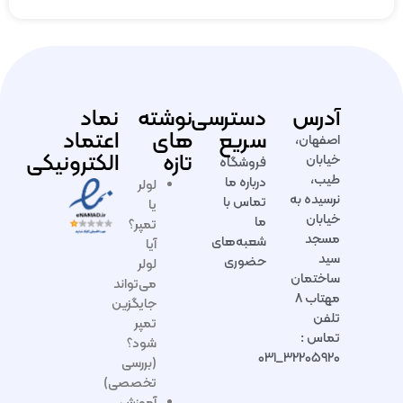
آدرس
دسترسی
نوشته
نماد
سریع
های
اعتماد
اصفهان،
تازه
الکترونیکی
خیابان
فروشگاه
طیب،
درباره ما
لولر
نرسیده به
تماس با
یا
خیابان
ما
تمپر؟
مسجد
شعبه‌های
آیا
سید
حضوری
لولر
ساختمان
می‌تواند
مهتاب ۸
جایگزین
تلفن
تمپر
تماس :
شود؟
۳۲۲۰۵۹۲۰_۰۳۱
(بررسی
تخصصی)