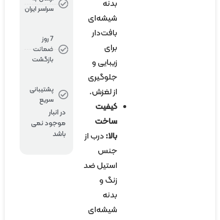
بدنه
سراسر ایران
شیشه‌ای
بافت‌دار
7 روز
برای
ضمانت
بازگشت
زیبایی و
جلوگیری
پشتیبانی
از لغزش.
سریع
کیفیت
در انبار
ساخت
موجود نمی
باشد
بالا:
درب از
جنس
استیل ضد
زنگ و
بدنه
شیشه‌ای