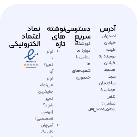
آدرس
دسترسی
نوشته
نماد
سریع
های
اعتماد
اصفهان،
تازه
الکترونیکی
خیابان
فروشگاه
طیب،
درباره ما
لولر
نرسیده به
تماس با
یا
خیابان
ما
تمپر؟
مسجد
شعبه‌های
آیا
سید
حضوری
لولر
ساختمان
می‌تواند
مهتاب ۸
جایگزین
تلفن
تمپر
تماس :
شود؟
۳۲۲۰۵۹۲۰_۰۳۱
(بررسی
تخصصی)
آموزش
کاپینگ