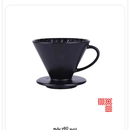
دریپر v60 پرایم