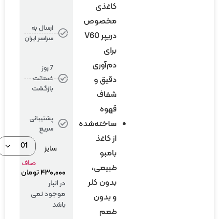
کاغذی
مخصوص
ارسال به
دریپر V60
سراسر ایران
برای
دم‌آوری
7 روز
ضمانت
دقیق و
بازگشت
شفاف
قهوه
پشتیبانی
ساخته‌شده
سریع
از کاغذ
سایز
بامبو
صاف
طبیعی،
۴۳۰,۰۰۰
تومان
بدون کلر
در انبار
موجود نمی
و بدون
باشد
طعم