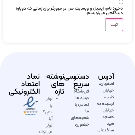
ذخیره نام، ایمیل و وبسایت من در مرورگر برای زمانی که دوباره
دیدگاهی می‌نویسم.
آدرس
دسترسی
نوشته
نماد
سریع
های
اعتماد
اصفهان،
تازه
الکترونیکی
خیابان
فروشگاه
طیب،
درباره ما
لولر
نرسیده به
تماس با
یا
خیابان
ما
تمپر؟
مسجد
شعبه‌های
آیا
سید
حضوری
لولر
ساختمان
می‌تواند