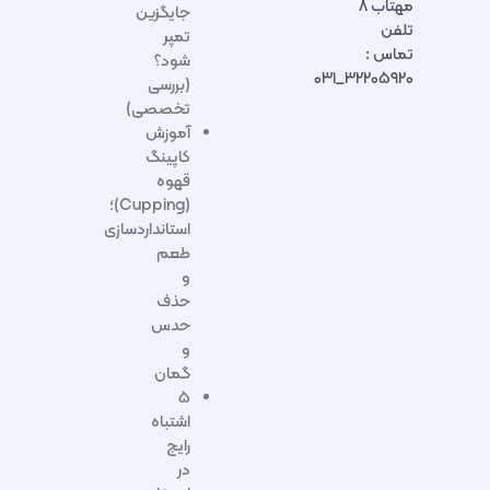
مهتاب ۸
جایگزین
تلفن
تمپر
تماس :
شود؟
۳۲۲۰۵۹۲۰_۰۳۱
(بررسی
تخصصی)
آموزش
کاپینگ
قهوه
(Cupping)؛
استانداردسازی
طعم
و
حذف
حدس
و
گمان
۵
اشتباه
رایج
در