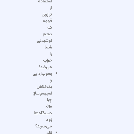
استفاده
از
ترازوی
قهوه
که
طعم
نوشیدنی
شما
را
خراب
می‌کند!
رسوب‌زدایی
و
بک‌فلاش
اسپرسوساز؛
چرا
۹۰٪
دستگاه‌ها
زود
می‌میرند؟
نقد